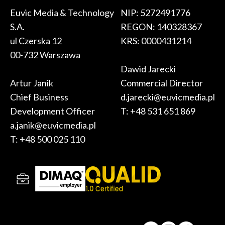
Euvic Media & Technology
NIP: 5272491776
S.A.
REGON: 140328367
ul Czerska 12
KRS: 0000431214
00-732 Warszawa
Dawid Jarecki
Artur Janik
Commercial Director
Chief Business
d.jarecki@euvicmedia.pl
Development Officer
T:
+48 531 651 869
a.janik@euvicmedia.pl
T:
+48 500 025 110