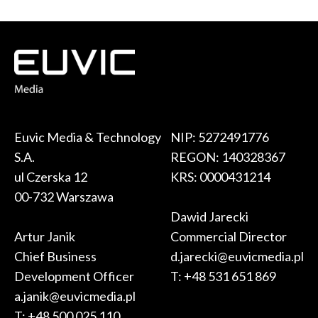
Euvic Media & Technology
NIP: 5272491776
S.A.
REGON: 140328367
ul Czerska 12
KRS: 0000431214
00-732 Warszawa
Dawid Jarecki
Artur Janik
Commercial Director
Chief Business
d.jarecki@euvicmedia.pl
Development Officer
T:
+48 531 651 869
a.janik@euvicmedia.pl
T:
+48 500 025 110