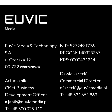
Euvic Media & Technology
NIP: 5272491776
S.A.
REGON: 140328367
ul Czerska 12
KRS: 0000431214
00-732 Warszawa
Dawid Jarecki
Artur Janik
Commercial Director
Chief Business
d.jarecki@euvicmedia.pl
Development Officer
T:
+48 531 651 869
a.janik@euvicmedia.pl
T:
+48 500 025 110